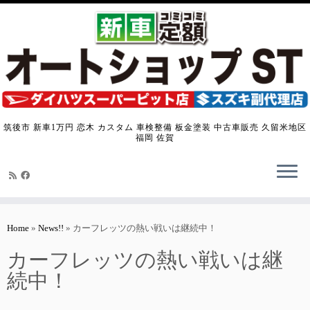
筑後市 新車1万円 恋木 カスタム 車検整備 板金塗装 中古車販売 久留米地区
福岡 佐賀
Skip
to
Home
»
News!!
»
カーフレッツの熱い戦いは継続中！
content
カーフレッツの熱い戦いは継
続中！