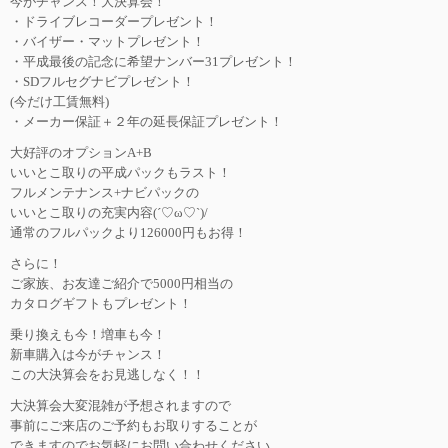
今がチャンス！大決算会！
・ドライブレコーダープレゼント！
・バイザー・マットプレゼント！
・平成最後の記念に希望ナンバー31プレゼント！
・SDフルセグナビプレゼント！
(今だけ工賃無料)
・メーカー保証＋２年の延長保証プレゼント！
大好評のオプションA+B
いいとこ取りの平成パックもラスト！
フルメンテナンス+ナビパックの
いいとこ取りの充実内容(´♡ω♡`)/
通常のフルパックより126000円もお得！
さらに！
ご家族、お友達ご紹介で5000円相当の
カタログギフトもプレゼント！
乗り換えも今！増車も今！
新車購入は今がチャンス！
この大決算会をお見逃しなく！！
大決算会大変混雑が予想されますので
事前にご来店のご予約もお取りすることが
できますのでお気軽にお問い合わせください。