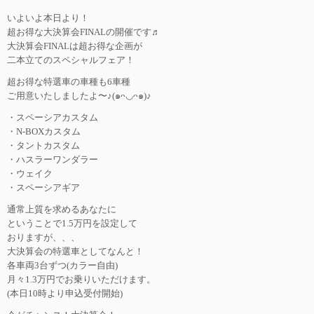
いよいよ本日より！
超お得な大決算会FINALの開催です♬
大決算会FINALは超お得な企画が
二本立てのスペシャルフェア！
超お得な特選車の車種も6車種
ご用意いたしましたよ〜♪(๑ᴖ◡ᴖ๑)♪
・スペーシアカスタム
・N-BOXカスタム
・タントカスタム
・ハスラーワンダラー
・ウェイク
・スペーシアギア
通常上質を求めるあなたに
ということで1.5万円を設定して
おりますが、、、
大決算会の特選車としてなんと！
各車両3台ずつ(カラー自由)
月々1.3万円でお乗りいただけます。
(本日10時より申込受付開始)