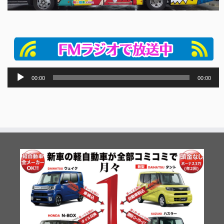
音
00:00
00:00
声
プ
レ
ー
ヤ
ー