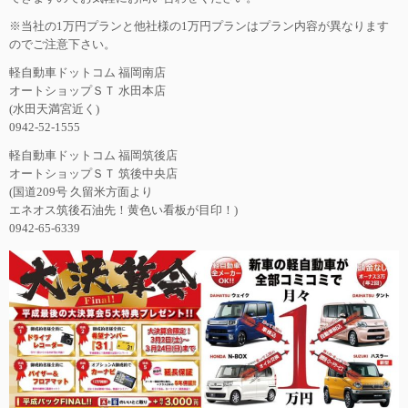
※当社の1万円プランと他社様の1万円プランはプラン内容が異なります
のでご注意下さい。
軽自動車ドットコム 福岡南店
オートショップＳＴ 水田本店
(水田天満宮近く)
0942-52-1555
軽自動車ドットコム 福岡筑後店
オートショップＳＴ 筑後中央店
(国道209号 久留米方面より
エネオス筑後石油先！黄色い看板が目印！)
0942-65-6339