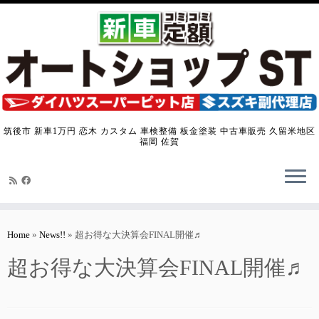
筑後市 新車1万円 恋木 カスタム 車検整備 板金塗装 中古車販売 久留米地区
福岡 佐賀
Skip
to
Home
»
News!!
»
超お得な大決算会FINAL開催♬
content
超お得な大決算会FINAL開催♬