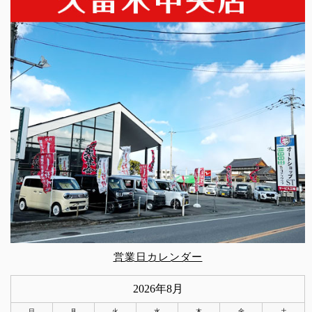
営業日カレンダー
2026年8月
日
月
火
水
木
金
土