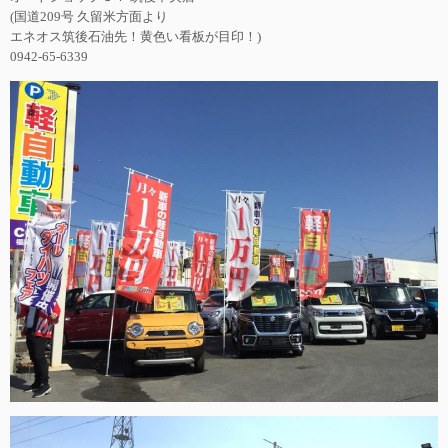
(国道209号 久留米方面より
エネオス筑後石油先！黄色い看板が目印！)
0942-65-6339