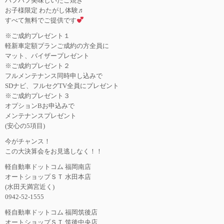
ハフハフ美味しいたこ焼き
お子様限定 わたがし体験♬
すべて無料でご提供です
※ご成約プレゼント１
軽新車定額プランご成約の方全員に
マット、バイザープレゼント
※ご成約プレゼント２
フルメンテナンス同時申し込みで
SDナビ、フルセグTV全員にプレゼント
※ご成約プレゼント３
オプションBお申込みで
メンテナンスプレゼント
(安心の5項目)
今がチャンス！
この大決算会をお見逃しなく！！
軽自動車ドットコム 福岡南店
オートショップＳＴ 水田本店
(水田天満宮近く)
0942-52-1555
軽自動車ドットコム 福岡筑後店
オートショップＳＴ 筑後中央店