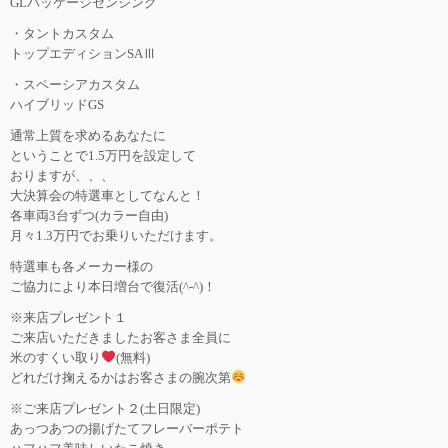
GLパッケージセンシング
・タントカスタム
トップエディションSAⅢ
・スペーシアカスタム
ハイブリッドGS
通常上質を求めるあなたに
ということで1.5万円を設定して
おりますが、、、
大決算会の特選車としてなんと！
各車両3台ずつ(カラー自由)
月々1.3万円でお乗りいただけます。
特選車も各メーカー様の
ご協力により本日増台で復活(^-^)！
※来店プレゼント１
ご来店いただきましたお客さま全員に
米のすくい取り
(無料)
どれだけ掬えるかはお客さまの腕次第
※ご来店プレゼント２(土日限定)
あっつあつの揚げたてフレーバーポテト