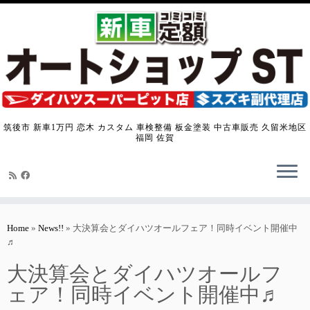
筑後市 新車1万円 恋木 カスタム 車検整備 板金塗装 中古車販売 久留米地区
福岡 佐賀
Skip
to
Home
»
News!!
»
大決算会とダイハツオールフェア！同時イベント開催中
content
♬
大決算会とダイハツオールフ
ェア！同時イベント開催中♬